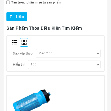
Kính
Tìm trong phần miêu tả sản phẩm
Xe
Đạp
Nguyên
Chiếc
Sản Phẩm Thỏa Điều Kiện Tìm Kiếm
Phụ
Tùng
Xe
Đạp
Sắp xếp theo:
Phụ
Hiển thị:
Kiện
Xe
Đạp
Dinh
Dưỡng
Tập
Luyện