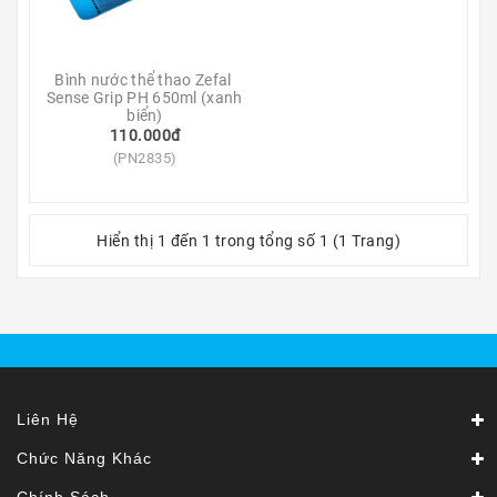
Ô
Tô
-
Xe
Bình nước thể thao Zefal 
Máy
Sense Grip PH 650ml (xanh 
biển)
110.000đ
Dù
(PN2835)
Lượn
-
Paragliding
Hiển thị 1 đến 1 trong tổng số 1 (1 Trang)
Dịch
Vụ
Liên Hệ
Chức Năng Khác
Chính Sách