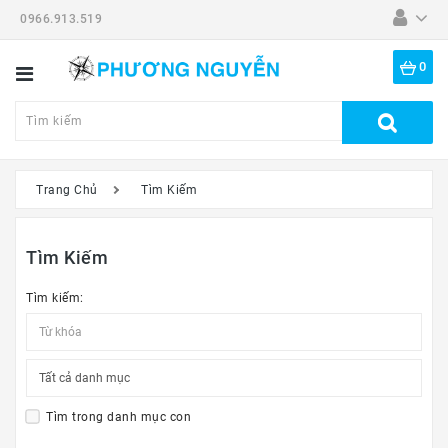
0966.913.519
Danh
Mục
0
Tất
Cả
Sản
Phẩm
Trang Chủ
Tìm Kiếm
Dã
Ngoại
Tìm Kiếm
Thiết
Bị
Tìm kiếm:
-
Đồ
Nghề
Đồng
Hồ
Tìm trong danh mục con
Mắt