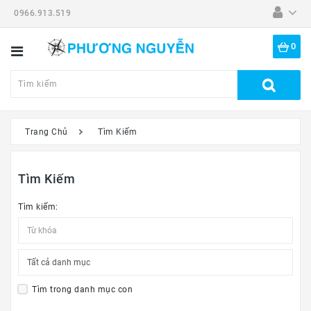
0966.913.519
Danh
Mục
0
Tất
Cả
Sản
Phẩm
Trang Chủ
Tìm Kiếm
Dã
Ngoại
Tìm Kiếm
Thiết
Bị
Tìm kiếm:
-
Đồ
Nghề
Đồng
Hồ
Tìm trong danh mục con
Mắt