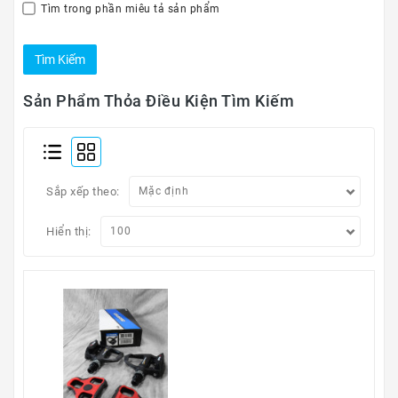
Kính
Tìm trong phần miêu tả sản phẩm
Xe
Đạp
Nguyên
Chiếc
Sản Phẩm Thỏa Điều Kiện Tìm Kiếm
Phụ
Tùng
Xe
Đạp
Sắp xếp theo:
Phụ
Hiển thị:
Kiện
Xe
Đạp
Dinh
Dưỡng
Tập
Luyện