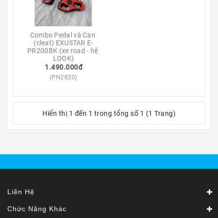
Ô
Tô
-
Xe
Combo Pedal và Can 
Máy
(cleat) EXUSTAR E-
PR200BK (xe road - hệ 
LOOK)
Dù
1.490.000đ
Lượn
(PN2820)
-
Paragliding
Dịch
Hiển thị 1 đến 1 trong tổng số 1 (1 Trang)
Vụ
Liên Hệ
Chức Năng Khác