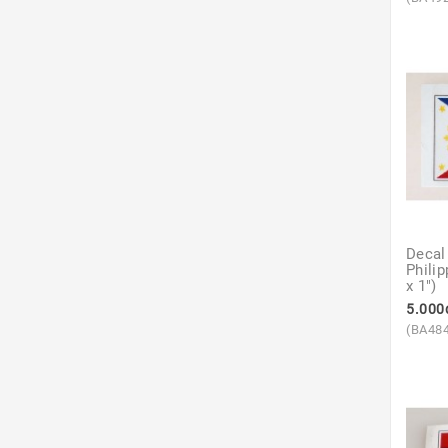
Decal
Philip
x 1")
5.000
(BA48