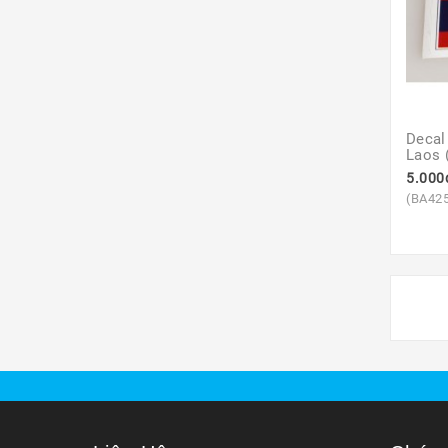
Decal
Laos (
5.000
(BA42