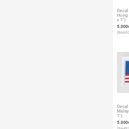
Decal
Hong 
x 1")
5.000
(BA60
Decal
Malays
1")
5.000
(BA49