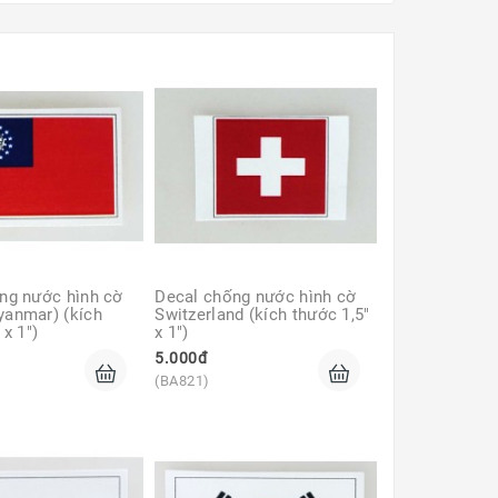
ng nước hình cờ 
Decal chống nước hình cờ 
anmar) (kích 
Switzerland (kích thước 1,5" 
 x 1")
x 1")
5.000đ
(BA821)