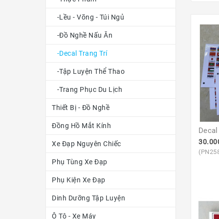
-Lều - Võng - Túi Ngủ
-Đồ Nghề Nấu Ăn
-Decal Trang Trí
-Tập Luyện Thể Thao
-Trang Phục Du Lịch
Thiết Bị - Đồ Nghề
Đồng Hồ Mắt Kính
Decal
30.00
Xe Đạp Nguyên Chiếc
(PN25
Phụ Tùng Xe Đạp
Phụ Kiện Xe Đạp
Dinh Dưỡng Tập Luyện
Ô Tô - Xe Máy