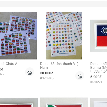
 cờ Châu Á
Decal 63 tỉnh thành Việt 
Decal chố
Nam
Burma (My
0đ
thước 1,5"
50.000đ
82)
5.000đ
(PN2581)
(BA822)