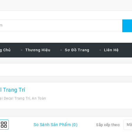
g Chủ
Thương Hiệu
Sơ Đồ Trang
Liên Hệ
l Trang Trí
ại Decal Trang Trí, An Toàn
So Sánh Sản Phẩm (0)
Sắp xếp theo: