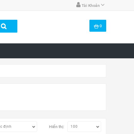
Tài Khoản
0
Hiển thị: