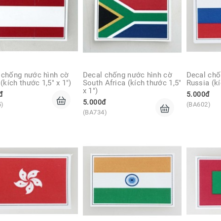
 chống nước hình cờ 
Decal chống nước hình cờ 
Decal chố
 (kích thước 1,5" x 1")
South Africa (kích thước 1,5" 
Russia (kí
x 1")
đ
5.000đ
5.000đ
5)
(BA602)
(BA734)