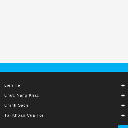
Kính
Xe
Đạp
Nguyên
Chiếc
Phụ
Tùng
Xe
Đạp
Phụ
Kiện
Xe
Liên Hệ
Đạp
Chức Năng Khác
Dinh
Chính Sách
Dưỡng
Tập
Tài Khoản Của Tôi
Luyện