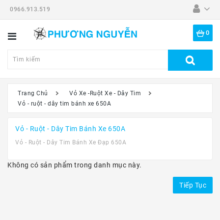
0966.913.519
Danh
Mục
0
Tất
Cả
Sản
Phẩm
Trang Chủ
Vỏ Xe -Ruột Xe - Dây Tim
Vỏ - ruột - dây tim bánh xe 650A
Dã
Ngoại
Vỏ - Ruột - Dây Tim Bánh Xe 650A
Thiết
Vỏ - Ruột - Dây Tim Bánh Xe Đạp 650A
Bị
-
Đồ
Không có sản phẩm trong danh mục này.
Nghề
Tiếp Tục
Đồng
Hồ
Mắt