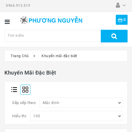
0966.913.519
Danh
Mục
0
Tất
Cả
Sản
Phẩm
Trang Chủ
Khuyến mãi đặc biệt
Dã
Ngoại
Khuyến Mãi Đặc Biệt
Thiết
Bị
-
Đồ
Sắp xếp theo:
Nghề
Hiểu thị:
Đồng
Hồ
Mắt