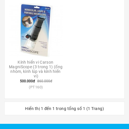
Kính
Xe
Đạp
Nguyên
Chiếc
Phụ
Tùng
Xe
Đạp
Kính hiển vi Carson 
MagniScope (3 trong 1) (ống 
nhòm, kính lúp và kính hiển 
Phụ
vi)
Kiện
500.000đ
860.000đ
Xe
(PT160)
Đạp
Dinh
Dưỡng
Hiển thị 1 đến 1 trong tổng số 1 (1 Trang)
Tập
Luyện