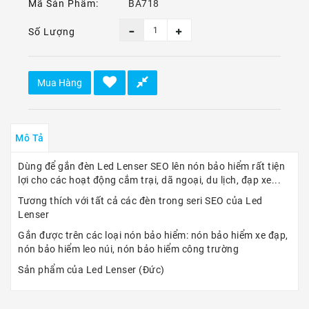
Ô
Mã Sản Phẩm:
BA718
Tô
-
Số Lượng
Xe
Máy
Mua Hàng
Dù
Lượn
-
Paragliding
Mô Tả
Dịch
Dùng để gắn đèn Led Lenser SEO lên nón bảo hiểm rất tiện
Vụ
lợi cho các hoạt động cắm trại, dã ngoại, du lịch, đạp xe...
Tương thích với tất cả các đèn trong seri SEO của Led
Lenser
Gắn được trên các loại nón bảo hiểm: nón bảo hiểm xe đạp,
nón bảo hiểm leo núi, nón bảo hiểm công trường
Sản phẩm của Led Lenser (Đức)