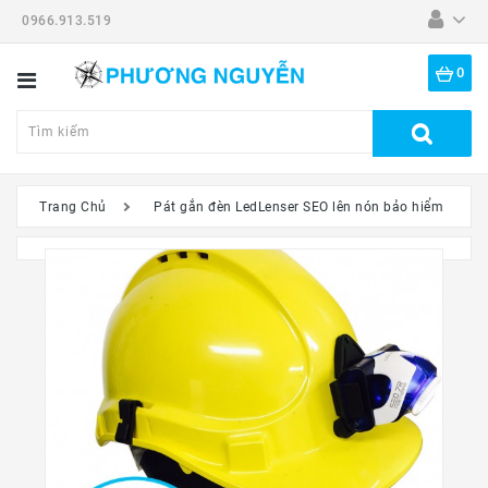
0966.913.519
Danh
Mục
0
Tất
Cả
Sản
Phẩm
Trang Chủ
Pát gắn đèn LedLenser SEO lên nón bảo hiểm
Dã
Ngoại
Thiết
Bị
-
Đồ
Nghề
Đồng
Hồ
Mắt