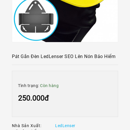
Kính
Xe
Đạp
Nguyên
Chiếc
Phụ
Tùng
Xe
Pát Gắn Đèn LedLenser SEO Lên Nón Bảo Hiểm
Đạp
Phụ
Kiện
Xe
Tình trạng:
Còn hàng
Đạp
250.000đ
Dinh
Dưỡng
Tập
Luyện
Nhà Sản Xuất:
LedLenser