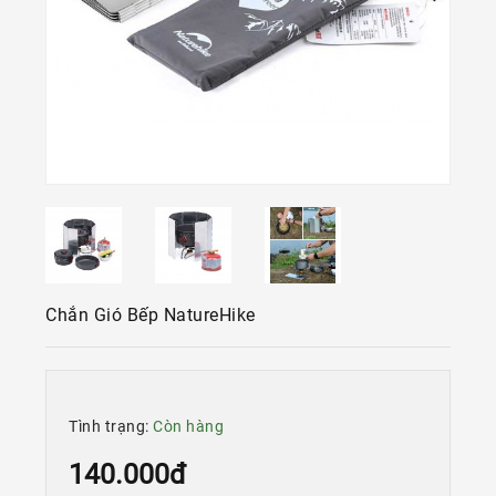
Kính
Xe
Đạp
Nguyên
Chiếc
Phụ
Tùng
Xe
Đạp
Phụ
Kiện
Chắn Gió Bếp NatureHike
Xe
Đạp
Dinh
Dưỡng
Tình trạng:
Còn hàng
Tập
Luyện
140.000đ