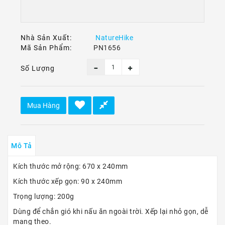
Ô
Tô
-
Xe
Nhà Sản Xuất:
NatureHike
Máy
Mã Sản Phẩm:
PN1656
Dù
Số Lượng
Lượn
-
Paragliding
Mua Hàng
Dịch
Vụ
Mô Tả
Kích thước mở rộng: 670 x 240mm
Kích thước xếp gọn: 90 x 240mm
Trọng lượng: 200g
Dùng để chắn gió khi nấu ăn ngoài trời. Xếp lại nhỏ gọn, dễ
mang theo.