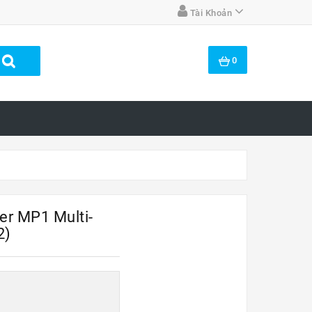
Tài Khoản
0
r MP1 Multi-
2)