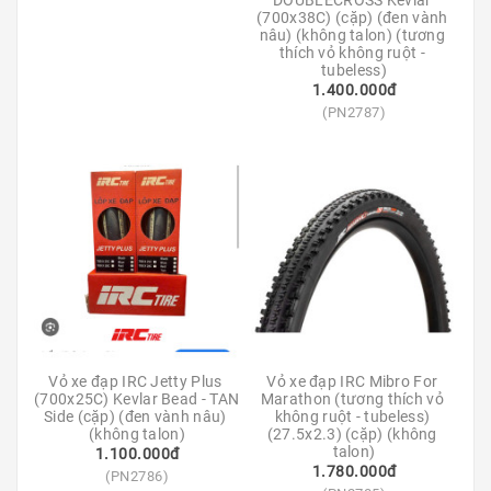
DOUBLECROSS Kevlar 
(700x38C) (cặp) (đen vành 
nâu) (không talon) (tương 
thích vỏ không ruột - 
tubeless)
1.400.000đ
(PN2787)
Vỏ xe đạp IRC Jetty Plus 
Vỏ xe đạp IRC Mibro For 
(700x25C) Kevlar Bead - TAN 
Marathon (tương thích vỏ 
Side (cặp) (đen vành nâu) 
không ruột - tubeless) 
(không talon)
(27.5x2.3) (cặp) (không 
talon)
1.100.000đ
1.780.000đ
(PN2786)