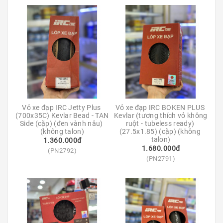
Kính
Xe
Đạp
Nguyên
Chiếc
Phụ
Tùng
Xe
Đạp
Vỏ xe đạp IRC Jetty Plus 
Vỏ xe đạp IRC BOKEN PLUS 
(700x35C) Kevlar Bead - TAN 
Kevlar (tương thích vỏ không 
Side (cặp) (đen vành nâu) 
ruột - tubeless ready) 
Phụ
(không talon)
(27.5x1.85) (cặp) (không 
Kiện
talon)
1.360.000đ
Xe
1.680.000đ
(PN2792)
Đạp
(PN2791)
Dinh
Dưỡng
Tập
Luyện