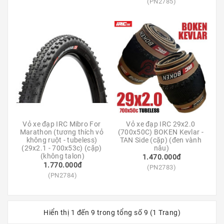
(PN2785)
Vỏ xe đạp IRC Mibro For 
Vỏ xe đạp IRC 29x2.0 
Marathon (tương thích vỏ 
(700x50C) BOKEN Kevlar - 
không ruột - tubeless) 
TAN Side (cặp) (đen vành 
(29x2.1 - 700x53c) (cặp) 
nâu)
(không talon)
1.470.000đ
1.770.000đ
(PN2783)
(PN2784)
Hiển thị 1 đến 9 trong tổng số 9 (1 Trang)