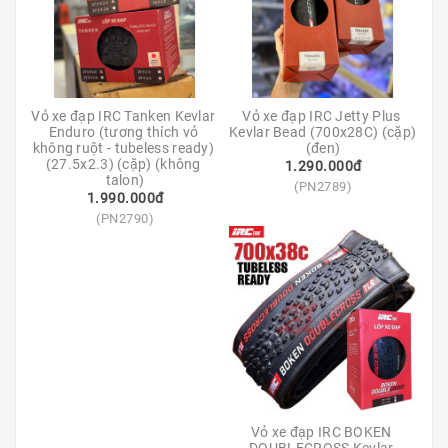
Ô
Tô
-
Xe
Máy
Vỏ xe đạp IRC Tanken Kevlar 
Vỏ xe đạp IRC Jetty Plus 
Dù
Enduro (tương thích vỏ 
Kevlar Bead (700x28C) (cặp) 
Lượn
không ruột - tubeless ready) 
(đen)
(27.5x2.3) (cặp) (không 
-
1.290.000đ
talon)
Paragliding
(PN2789)
1.990.000đ
(PN2790)
Dịch
Vụ
Vỏ xe đạp IRC BOKEN 