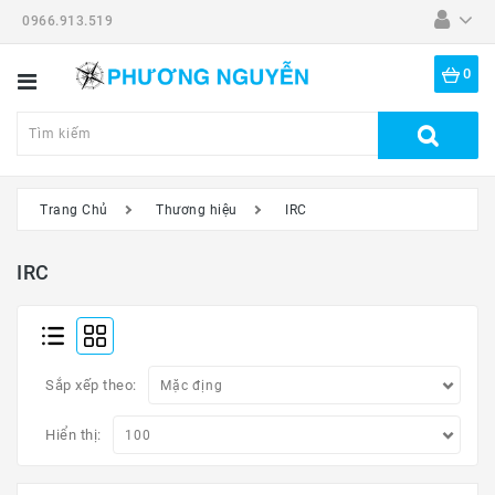
0966.913.519
Danh
Mục
0
Tất
Cả
Sản
Phẩm
Trang Chủ
Thương hiệu
IRC
Dã
Ngoại
IRC
Thiết
Bị
-
Đồ
Sắp xếp theo:
Nghề
Hiển thị:
Đồng
Hồ
Mắt