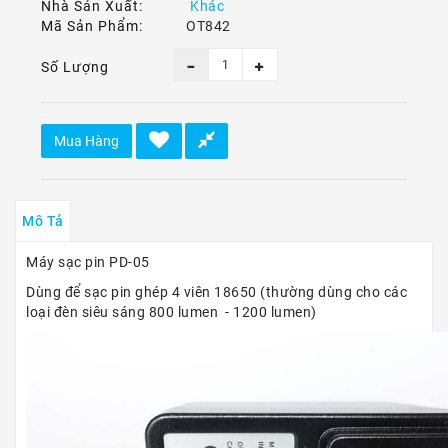
Ô
Nhà Sản Xuất:
Khác
Tô
Mã Sản Phẩm:
OT842
-
Xe
Số Lượng
Máy
Dù
Mua Hàng
Lượn
-
Paragliding
Mô Tả
Dịch
Vụ
Máy sạc pin PD-05
Dùng để sạc pin ghép 4 viên 18650 (thường dùng cho các
loại đèn siêu sáng 800 lumen - 1200 lumen)