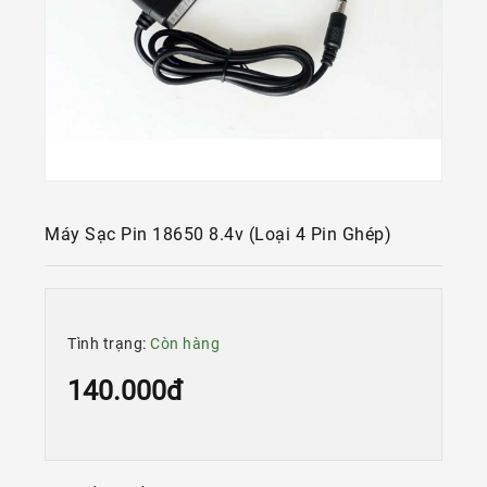
Kính
Xe
Đạp
Nguyên
Chiếc
Phụ
Tùng
Xe
Đạp
Máy Sạc Pin 18650 8.4v (loại 4 Pin Ghép)
Phụ
Kiện
Xe
Đạp
Tình trạng:
Còn hàng
Dinh
140.000đ
Dưỡng
Tập
Luyện