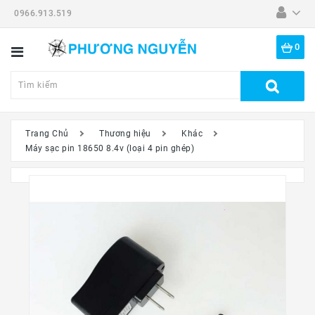
0966.913.519
Danh
Mục
0
Tất
Cả
Sản
Phẩm
Trang Chủ
Thương hiệu
Khác
Máy sạc pin 18650 8.4v (loại 4 pin ghép)
Dã
Ngoại
Thiết
Bị
-
Đồ
Nghề
Đồng
Hồ
Mắt