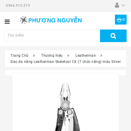
0966.913.519
Danh
Mục
0
Tất
Cả
Sản
Phẩm
Trang Chủ
Thương hiệu
Leatherman
Dao đa năng Leatherman Skeletool CX (7 chức năng) màu Silver
Dã
Ngoại
Thiết
Bị
-
Đồ
Nghề
Đồng
Hồ
Mắt