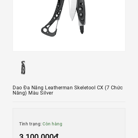
Kính
Xe
Đạp
Nguyên
Chiếc
Phụ
Tùng
Xe
Đạp
Phụ
Kiện
Dao Đa Năng Leatherman Skeletool CX (7 Chức
Xe
Năng) Màu Silver
Đạp
Dinh
Dưỡng
Tập
Tình trạng:
Còn hàng
Luyện
3.100.000đ