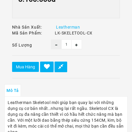
Ô
Tô
-
Xe
Máy
Nhà Sản Xuất:
Leatherman
Mã Sản Phẩm:
LK-SKELETOOL-CX
Dù
Lượn
Số Lượng
-
Paragliding
Dịch
Mua Hàng
Vụ
Mô Tả
Leatherman Skeletool mới giúp bạn quay lại với những
dụng cụ cơ bản nhất…nhưng lại rất ngầu. Skeletool CX là
dụng cụ đa năng cần thiết vì có hầu hết chức năng mà bạn
cần. Với một lưỡi dao bằng thép siêu cứng 154CM, kìm, bộ
vít đi kèm, móc cài có thể mở chai, mọi thứ bạn cần đều sẵn