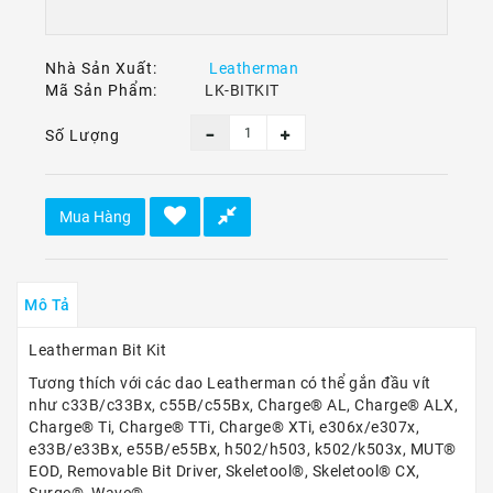
Ô
Tô
-
Nhà Sản Xuất:
Leatherman
Xe
Mã Sản Phẩm:
LK-BITKIT
Máy
Số Lượng
Dù
Lượn
-
Paragliding
Mua Hàng
Dịch
Vụ
Mô Tả
Leatherman Bit Kit
Tương thích với các dao Leatherman có thể gắn đầu vít
như c33B/c33Bx, c55B/c55Bx, Charge® AL, Charge® ALX,
Charge® Ti, Charge® TTi, Charge® XTi, e306x/e307x,
e33B/e33Bx, e55B/e55Bx, h502/h503, k502/k503x, MUT®
EOD, Removable Bit Driver, Skeletool®, Skeletool® CX,