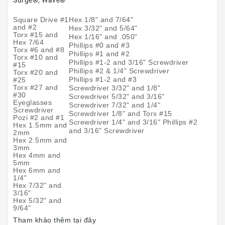
Surge®, Wave®
Hex 1/8" and 7/64"
Square Drive #1
and #2
Hex 3/32" and 5/64"
Torx #15 and
Hex 1/16" and .050"
Hex 7/64
Phillips #0 and #3
Torx #6 and #8
Phillips #1 and #2
Torx #10 and
Phillips #1-2 and 3/16" Screwdriver
#15
Phillips #2 & 1/4" Screwdriver
Torx #20 and
Phillips #1-2 and #3
#25
Torx #27 and
Screwdriver 3/32" and 1/8"
#30
Screwdriver 5/32" and 3/16"
Eyeglasses
Screwdriver 7/32" and 1/4"
Screwdriver
Screwdriver 1/8" and Torx #15
Pozi #2 and #1
Screwdriver 1/4" and 3/16" Phillips #2
Hex 1.5mm and
and 3/16" Screwdriver
2mm
Hex 2.5mm and
3mm
Hex 4mm and
5mm
Hex 6mm and
1/4"
Hex 7/32" and
3/16"
Hex 5/32" and
9/64"
Tham khảo thêm tại đây