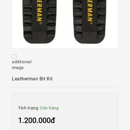
Kính
Xe
Đạp
Nguyên
Chiếc
Phụ
Tùng
Xe
Đạp
Phụ
Leatherman Bit Kit
Kiện
Xe
Đạp
Dinh
Dưỡng
Tình trạng:
Còn hàng
Tập
1.200.000đ
Luyện