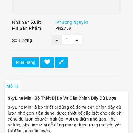
Ô
Tô
-
Xe
Nhà Sản Xuất:
Phương Nguyễn
Máy
Mã Sản Phẩm:
PN2759
Dù
Số Lượng
Lượn
-
Paragliding
Mua Hàng
Dịch
Vụ
Mô Tả
SkyLine Mini: Bộ Thiết Bị Đo Và Cân Chỉnh Dây Dù Lượn
SkyLine Mini là bộ thiết bị dùng để đo và cân chỉnh dây dù
lượn nhỏ gọn, tiện dụng, được thiết kế đặc biệt cho các phi
công dù lượn chuyên nghiệp. Với ưu điểm nhỏ gọn, nhẹ
nhàng, SkyLine Mini dễ dàng mang theo trong mọi chuyến
thi đấu và huấn luyện.