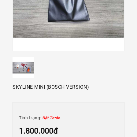
Kính
Xe
Đạp
Nguyên
Chiếc
Phụ
Tùng
Xe
Đạp
Phụ
Kiện
SKYLINE MINI (BOSCH VERSION)
Xe
Đạp
Dinh
Dưỡng
Tình trạng:
Đặt Trước
Tập
Luyện
1.800.000đ