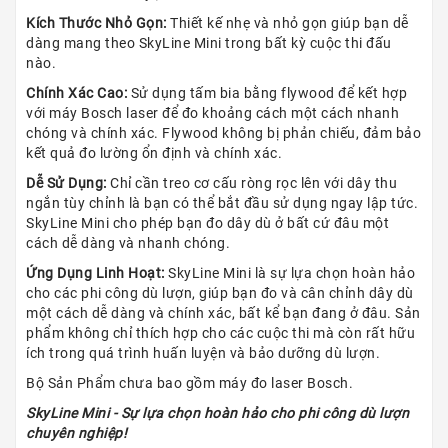
Kích Thước Nhỏ Gọn:
Thiết kế nhẹ và nhỏ gọn giúp bạn dễ
dàng mang theo SkyLine Mini trong bất kỳ cuộc thi đấu
nào.
Chính Xác Cao:
Sử dụng tấm bia bằng flywood để kết hợp
với máy Bosch laser để đo khoảng cách một cách nhanh
chóng và chính xác. Flywood không bị phản chiếu, đảm bảo
kết quả đo lường ổn định và chính xác.
Dễ Sử Dụng:
Chỉ cần treo cơ cấu ròng rọc lên với dây thu
ngắn tùy chỉnh là bạn có thể bắt đầu sử dụng ngay lập tức.
SkyLine Mini cho phép bạn đo dây dù ở bất cứ đâu một
cách dễ dàng và nhanh chóng.
Ứng Dụng Linh Hoạt:
SkyLine Mini là sự lựa chọn hoàn hảo
cho các phi công dù lượn, giúp bạn đo và cân chỉnh dây dù
một cách dễ dàng và chính xác, bất kể bạn đang ở đâu. Sản
phẩm không chỉ thích hợp cho các cuộc thi mà còn rất hữu
ích trong quá trình huấn luyện và bảo dưỡng dù lượn.
Bộ Sản Phẩm chưa bao gồm máy đo laser Bosch.
SkyLine Mini - Sự lựa chọn hoàn hảo cho phi công dù lượn
chuyên nghiệp!