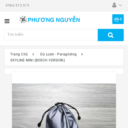
0966.913.519
Danh
Mục
0
Tất
Cả
Sản
Phẩm
Trang Chủ
Dù Lượn - Paragliding
SKYLINE MINI (BOSCH VERSION)
Dã
Ngoại
Thiết
Bị
-
Đồ
Nghề
Đồng
Hồ
Mắt