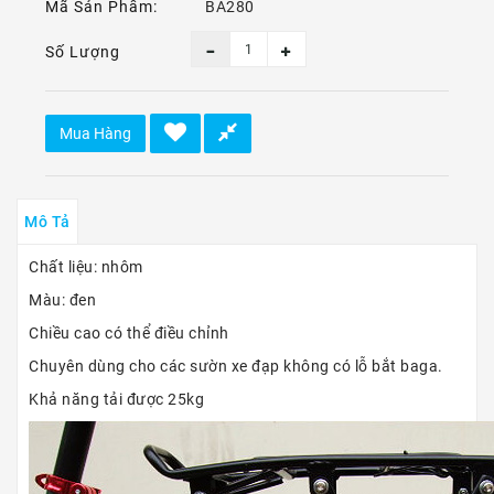
Ô
Mã Sản Phẩm:
BA280
Tô
-
Số Lượng
Xe
Máy
Mua Hàng
Dù
Lượn
-
Paragliding
Mô Tả
Dịch
Chất liệu: nhôm
Vụ
Màu: đen
Chiều cao có thể điều chỉnh
Chuyên dùng cho các sườn xe đạp không có lỗ bắt baga.
Khả năng tải được 25kg