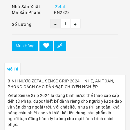
Ô
Nhà Sản Xuất:
Zefal
Tô
Mã Sản Phẩm:
PN2828
-
Xe
Số Lượng
Máy
Dù
Lượn
Mua Hàng
-
Paragliding
Dịch
Mô Tả
Vụ
BÌNH NƯỚC ZÉFAL SENSE GRIP 2024 – NHẸ, AN TOÀN,
PHONG CÁCH CHO DÂN ĐẠP CHUYÊN NGHIỆP
Zéfal Sense Grip 2024 là dòng bình nước thể thao cao cấp
đến từ Pháp, được thiết kế dành riêng cho người yêu xe đạp
và vận động ngoài trời. Với chất liệu nhựa PP an toàn, khả
năng chịu nhiệt cao và thiết kế tiện dụng, sản phẩm là
người bạn đồng hành lý tưởng cho mọi hành trình chinh
phục.