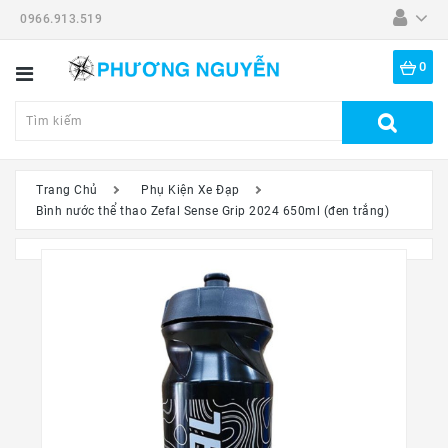
0966.913.519
Danh
Mục
0
Tất
Cả
Sản
Phẩm
Trang Chủ
Phụ Kiện Xe Đạp
Bình nước thể thao Zefal Sense Grip 2024 650ml (đen trắng)
Dã
Ngoại
Thiết
Bị
-
Đồ
Nghề
Đồng
Hồ
Mắt