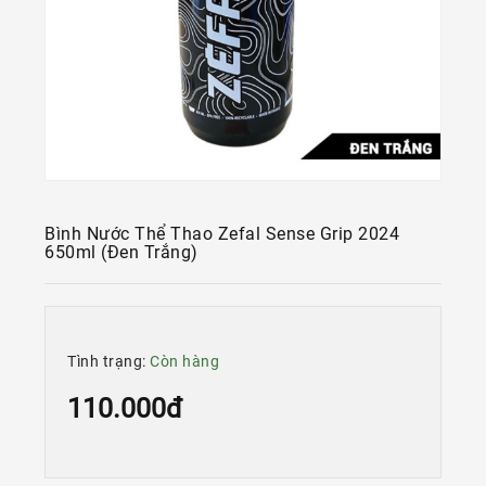
Kính
Xe
Đạp
Nguyên
Chiếc
Phụ
Tùng
Xe
Đạp
Bình Nước Thể Thao Zefal Sense Grip 2024
650ml (đen Trắng)
Phụ
Kiện
Xe
Đạp
Tình trạng:
Còn hàng
Dinh
110.000đ
Dưỡng
Tập
Luyện