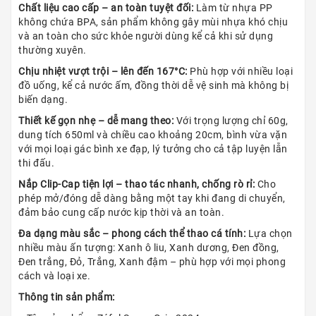
Chất liệu cao cấp – an toàn tuyệt đối:
Làm từ nhựa PP
không chứa BPA, sản phẩm không gây mùi nhựa khó chịu
và an toàn cho sức khỏe người dùng kể cả khi sử dụng
thường xuyên.
Chịu nhiệt vượt trội – lên đến 167°C:
Phù hợp với nhiều loại
đồ uống, kể cả nước ấm, đồng thời dễ vệ sinh mà không bị
biến dạng.
Thiết kế gọn nhẹ – dễ mang theo:
Với trọng lượng chỉ 60g,
dung tích 650ml và chiều cao khoảng 20cm, bình vừa vặn
với mọi loại gác bình xe đạp, lý tưởng cho cả tập luyện lẫn
thi đấu.
Nắp Clip-Cap tiện lợi – thao tác nhanh, chống rò rỉ:
Cho
phép mở/đóng dễ dàng bằng một tay khi đang di chuyển,
đảm bảo cung cấp nước kịp thời và an toàn.
Đa dạng màu sắc – phong cách thể thao cá tính:
Lựa chọn
nhiều màu ấn tượng: Xanh ô liu, Xanh dương, Đen đồng,
Đen trắng, Đỏ, Trắng, Xanh đậm – phù hợp với mọi phong
cách và loại xe.
Thông tin sản phẩm: