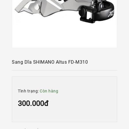
Kính
Xe
Đạp
Nguyên
Chiếc
Phụ
Tùng
Xe
Đạp
Sang Dĩa SHIMANO Altus FD-M310
Phụ
Kiện
Xe
Đạp
Tình trạng:
Còn hàng
Dinh
300.000đ
Dưỡng
Tập
Luyện