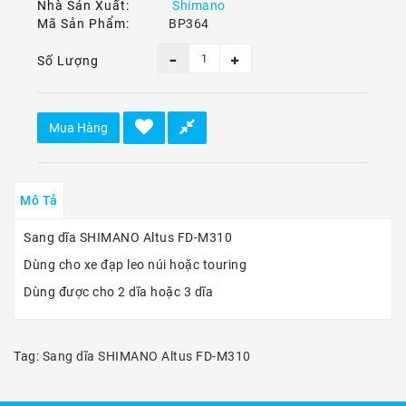
Ô
Nhà Sản Xuất:
Shimano
Tô
Mã Sản Phẩm:
BP364
-
Xe
Số Lượng
Máy
Dù
Mua Hàng
Lượn
-
Paragliding
Mô Tả
Dịch
Vụ
Sang dĩa SHIMANO Altus FD-M310
Dùng cho xe đạp leo núi hoặc touring
Dùng được cho 2 dĩa hoặc 3 dĩa
Tag:
Sang dĩa SHIMANO Altus FD-M310