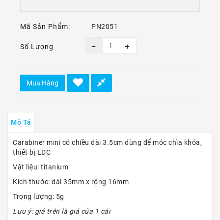
Ô
Tô
-
Mã Sản Phẩm:
PN2051
Xe
Máy
Số Lượng
Dù
Lượn
-
Mua Hàng
Paragliding
Dịch
Vụ
Mô Tả
Carabiner mini có chiều dài 3.5cm dùng để móc chìa khóa,
thiết bị EDC
Vật liệu: titanium
Kích thước: dài 35mm x rộng 16mm
Trọng lượng: 5g
Lưu ý: giá trên là giá của 1 cái