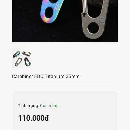
Kính
Xe
Đạp
Nguyên
Chiếc
Phụ
Tùng
Xe
Đạp
Phụ
Carabiner EDC Titanium 35mm
Kiện
Xe
Đạp
Dinh
Tình trạng:
Còn hàng
Dưỡng
Tập
110.000đ
Luyện