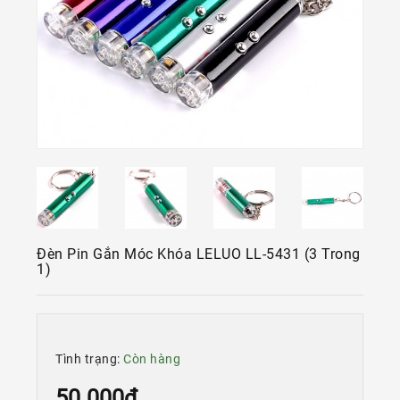
Kính
Xe
Đạp
Nguyên
Chiếc
Phụ
Tùng
Xe
Đạp
Phụ
Kiện
Đèn Pin Gắn Móc Khóa LELUO LL-5431 (3 Trong
Xe
1)
Đạp
Dinh
Dưỡng
Tập
Tình trạng:
Còn hàng
Luyện
50.000đ