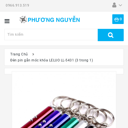
0966.913.519
Danh
Mục
0
Tất
Cả
Sản
Phẩm
Trang Chủ
Đèn pin gắn móc khóa LELUO LL-5431 (3 trong 1)
Dã
Ngoại
Thiết
Bị
-
Đồ
Nghề
Đồng
Hồ
Mắt