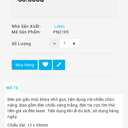
Ô
Tô
-
Xe
Máy
Nhà Sản Xuất:
Leluo
Mã Sản Phẩm:
PN2195
Dù
Lượn
Số Lượng
-
Paragliding
Dịch
Mua Hàng
Vụ
Mô Tả
Đèn pin gắn móc khóa nhỏ gọn, tiện dụng với nhiều chức
năng. Bao gồm đèn chiếu sáng trắng, đèn tia cực tím thử
tiền giả và đèn laser. Tiện dụng khi đi du lịch, sử dụng hàng
ngày.
Chiều dài: 13 x 56mm