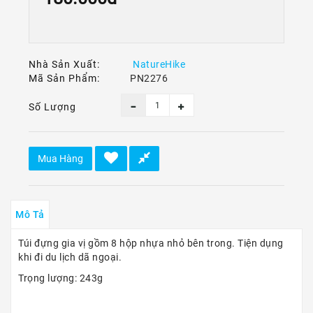
Ô
Tô
-
Xe
Máy
Nhà Sản Xuất:
NatureHike
Mã Sản Phẩm:
PN2276
Dù
Lượn
Số Lượng
-
Paragliding
Dịch
Mua Hàng
Vụ
Mô Tả
Túi đựng gia vị gồm 8 hộp nhựa nhỏ bên trong. Tiện dụng
khi đi du lịch dã ngoại.
Trọng lượng: 243g