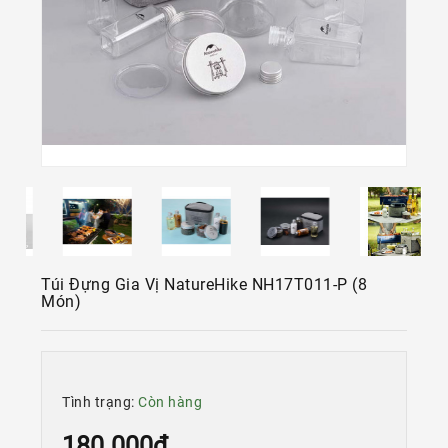
Kính
Xe
Đạp
Nguyên
Chiếc
Phụ
Tùng
Xe
Đạp
Phụ
Kiện
Túi Đựng Gia Vị NatureHike NH17T011-P (8
Xe
Món)
Đạp
Dinh
Dưỡng
Tập
Tình trạng:
Còn hàng
Luyện
180.000đ