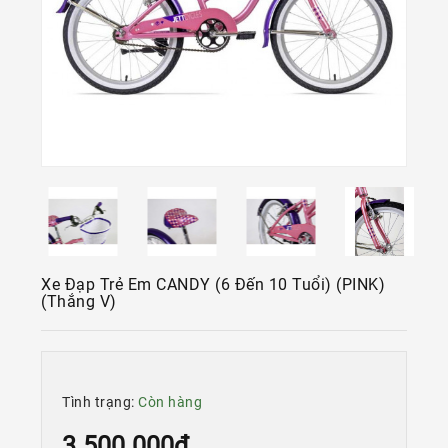
Kính
Xe
Đạp
Nguyên
Chiếc
Phụ
Tùng
Xe
Đạp
Phụ
Kiện
Xe Đạp Trẻ Em CANDY (6 Đến 10 Tuổi) (PINK)
Xe
(thắng V)
Đạp
Dinh
Dưỡng
Tập
Tình trạng:
Còn hàng
Luyện
3.500.000đ