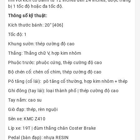
nhí với kích cỡ bánh từ 12 inches đến 24 inches, được trang
bị 1 tốc độ hoặc đa tốc độ.
Thông số kỹ thuật:
Kích thước bánh: 20″ [406]
Tốc độ: 1
Khung sườn: thép cường độ cao
Thắng: Thắng chữ V, hợp kim nhôm
Phuộc trước: phuộc cứng, thép cường độ cao
Bộ chén cổ: chén cổ chìm, thép cường độ cao
Pô tăng (cổ lái): pô tăng cổ thường, hợp kim nhôm + thép
Ghi đông (tay lái): loại thành phố | thép cường độ cao
Tay nắm: cao su
Giò đạp: thép, rèn nguội
Sên xe: KMC Z410
Líp xe: 19T | đùm thắng chân Coster Brake
Pedal (bàn đạp): nhựa RESIN