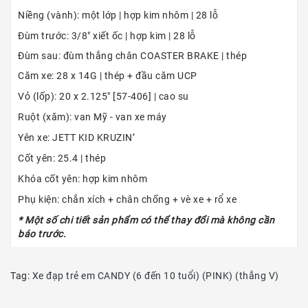
Niềng (vành): một lớp | hợp kim nhôm | 28 lỗ
Đùm trước: 3/8″ xiết ốc | hợp kim | 28 lỗ
Đùm sau: đùm thắng chân COASTER BRAKE | thép
Căm xe: 28 x 14G | thép + đầu căm UCP
Vỏ (lốp): 20 x 2.125″ [57-406] | cao su
Ruột (xăm): van Mỹ - van xe máy
Yên xe: JETT KID KRUZIN’
Cốt yên: 25.4 | thép
Khóa cốt yên: hợp kim nhôm
Phụ kiện: chắn xích + chân chống + vè xe + rổ xe
* Một số chi tiết sản phẩm có thể thay đổi mà không cần
báo trước.
Tag:
Xe đạp trẻ em CANDY (6 đến 10 tuổi) (PINK) (thắng V)