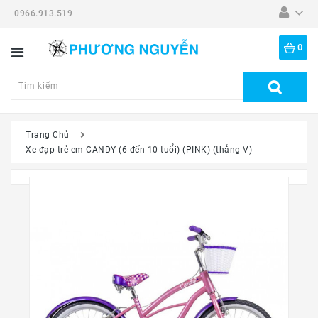
0966.913.519
Danh
Mục
0
Tất
Cả
Sản
Phẩm
Trang Chủ
Xe đạp trẻ em CANDY (6 đến 10 tuổi) (PINK) (thắng V)
Dã
Ngoại
Thiết
Bị
-
Đồ
Nghề
Đồng
Hồ
Mắt