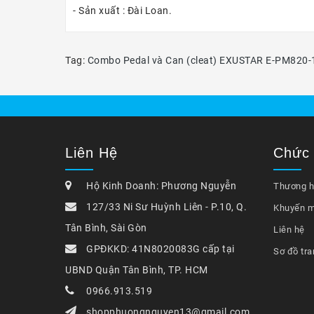
- Sản xuất : Đài Loan.
Tag:
Combo Pedal và Can (cleat) EXUSTAR E-PM820-
Liên Hệ
Chức
Hộ Kinh Doanh: Phương Nguyễn
Thương h
127/33 Ni Sư Huỳnh Liên - P.10, Q.
Khuyến m
Tân Bình, Sài Gòn
Liên hệ
GPĐKKD: 41N8020083G cấp tại
Sơ đồ tra
UBND Quận Tân Bình, TP. HCM
0966.913.519
shopphuongnguyen13@gmail.com