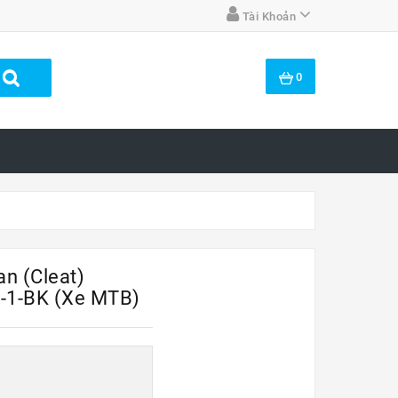
Tài Khoản
0
n (cleat)
1-BK (xe MTB)