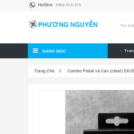
Hotline:
0966.913.519
Tran
DANH MỤC
Trang Chủ
Combo Pedal và Can (cleat) EX