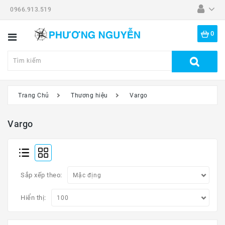
0966.913.519
Danh
Mục
0
Tất
Cả
Sản
Phẩm
Trang Chủ
Thương hiệu
Vargo
Dã
Ngoại
Vargo
Thiết
Bị
-
Đồ
Sắp xếp theo:
Nghề
Hiển thị:
Đồng
Hồ
Mắt