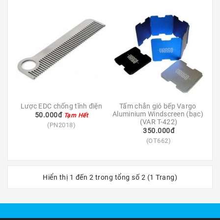
Kính
Xe
Đạp
Nguyên
Chiếc
Phụ
Tùng
Xe
Đạp
Lược EDC chống tĩnh điện
Tấm chắn gió bếp Vargo 
Aluminium Windscreen (bạc) 
50.000đ
Tạm Hết
(VAR T-422)
Phụ
(PN2018)
350.000đ
Kiện
(OT662)
Xe
Đạp
Dinh
Hiển thị 1 đến 2 trong tổng số 2 (1 Trang)
Dưỡng
Tập
Luyện