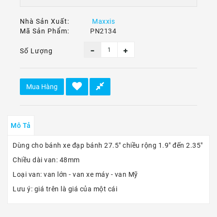
Ô
Tô
Nhà Sản Xuất:
Maxxis
-
Mã Sản Phẩm:
PN2134
Xe
Máy
Số Lượng
Dù
Lượn
-
Mua Hàng
Paragliding
Dịch
Vụ
Mô Tả
Dùng cho bánh xe đạp bánh 27.5" chiều rộng 1.9" đến 2.35"
Chiều dài van: 48mm
Loại van: van lớn - van xe máy - van Mỹ
Lưu ý: giá trên là giá của một cái