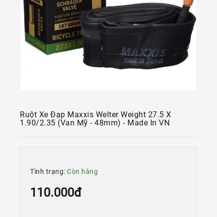
Kính
Xe
Đạp
Nguyên
Chiếc
Phụ
Tùng
Xe
Đạp
Ruột Xe Đạp Maxxis Welter Weight 27.5 X
Phụ
1.90/2.35 (van Mỹ - 48mm) - Made In VN
Kiện
Xe
Đạp
Dinh
Tình trạng:
Còn hàng
Dưỡng
110.000đ
Tập
Luyện