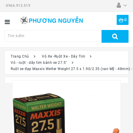
0966.913.519
Danh
Mục
0
Tất
Cả
Sản
Phẩm
Trang Chủ
Vỏ Xe -Ruột Xe - Dây Tim
Vỏ - ruột - dây tim bánh xe 27.5"
Dã
Ruột xe đạp Maxxis Welter Weight 27.5 x 1.90/2.35 (van Mỹ - 48mm) 
Ngoại
Thiết
Bị
-
Đồ
Nghề
Đồng
Hồ
Mắt