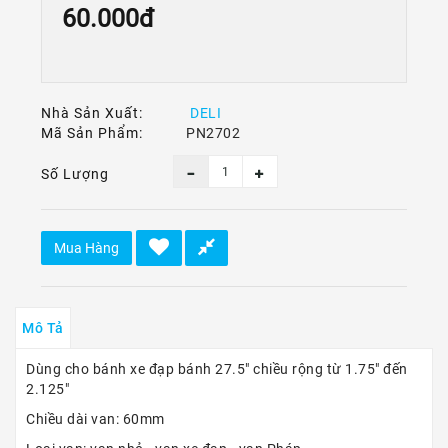
Ô
60.000đ
Tô
-
Xe
Máy
Nhà Sản Xuất:
DELI
Dù
Mã Sản Phẩm:
PN2702
Lượn
-
Số Lượng
Paragliding
Dịch
Vụ
Mua Hàng
Mô Tả
Dùng cho bánh xe đạp bánh 27.5" chiều rộng từ 1.75" đến
2.125"
Chiều dài van: 60mm