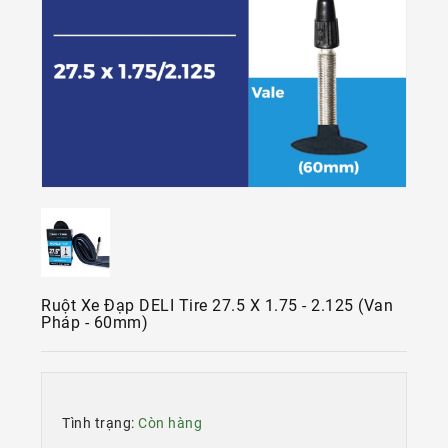
Kính
Xe
Đạp
Nguyên
Chiếc
Phụ
Tùng
Xe
Đạp
Phụ
Kiện
Xe
Ruột Xe Đạp DELI Tire 27.5 X 1.75 - 2.125 (van
Đạp
Pháp - 60mm)
Dinh
Dưỡng
Tập
Luyện
Tình trạng:
Còn hàng