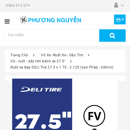
0966.913.519
Danh
Mục
0
Tất
Cả
Sản
Phẩm
Trang Chủ
Vỏ Xe -Ruột Xe - Dây Tim
Vỏ - ruột - dây tim bánh xe 27.5"
Dã
Ruột xe đạp DELI Tire 27.5 x 1.75 - 2.125 (van Pháp - 60mm)
Ngoại
Thiết
Bị
-
Đồ
Nghề
Đồng
Hồ
Mắt