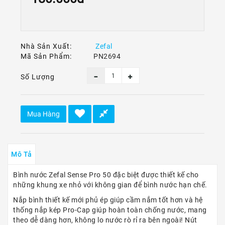
Ô
Tô
-
Xe
Máy
Nhà Sản Xuất:
Zefal
Mã Sản Phẩm:
PN2694
Dù
Lượn
Số Lượng
-
Paragliding
Dịch
Mua Hàng
Vụ
Mô Tả
Bình nước Zefal Sense Pro 50 đặc biệt được thiết kế cho
những khung xe nhỏ với không gian để bình nước hạn chế.
Nắp bình thiết kế mới phủ ép giúp cầm nắm tốt hơn và hệ
thống nắp kép Pro-Cap giúp hoàn toàn chống nước, mang
theo dễ dàng hơn, không lo nước rò rỉ ra bên ngoài! Nút