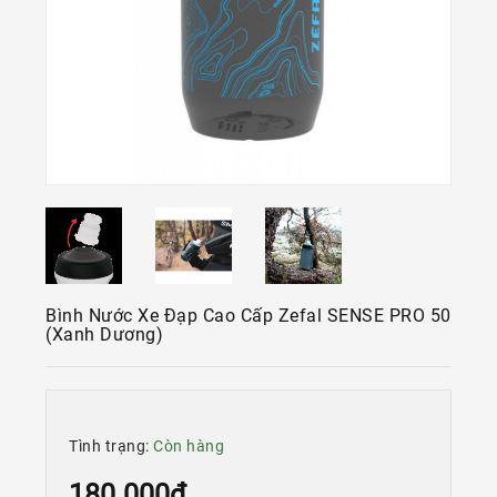
Kính
Xe
Đạp
Nguyên
Chiếc
Phụ
Tùng
Xe
Đạp
Phụ
Kiện
Bình Nước Xe Đạp Cao Cấp Zefal SENSE PRO 50
Xe
(xanh Dương)
Đạp
Dinh
Dưỡng
Tập
Tình trạng:
Còn hàng
Luyện
180.000đ