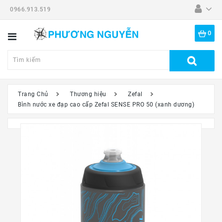
0966.913.519
Danh
Mục
0
Tất
Cả
Sản
Phẩm
Trang Chủ
Thương hiệu
Zefal
Bình nước xe đạp cao cấp Zefal SENSE PRO 50 (xanh dương)
Dã
Ngoại
Thiết
Bị
-
Đồ
Nghề
Đồng
Hồ
Mắt